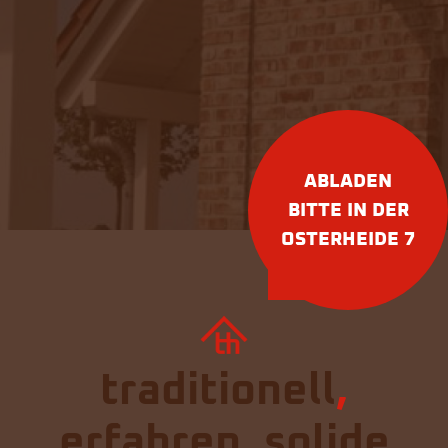
ABLADEN
BITTE IN DER
OSTERHEIDE 7
traditionell
,
erfahren
,
solide