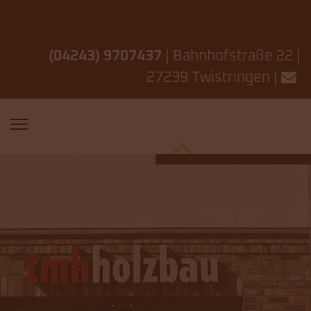
(04243) 9707437
| Bahnhofstraße 22 |
27239 Twistringen |
regionaler
Zimmereibetrieb