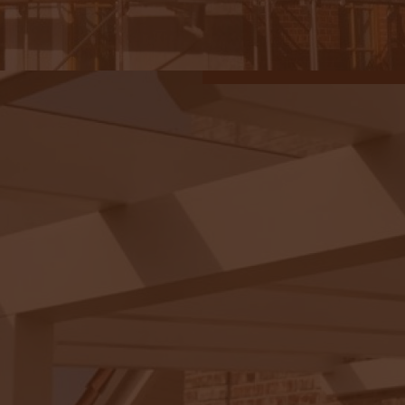
Terassendächer
&
mehr